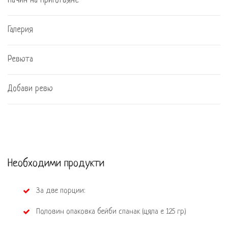
Начин на приготвяне
Галерия
Ревюта
Добави ревю
Необходими продукти
 За две порции:
 Половин опаковка бейби спанак (цяла е 125 гр)