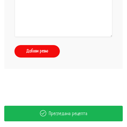
Добави ревю
Прегледана рецепта