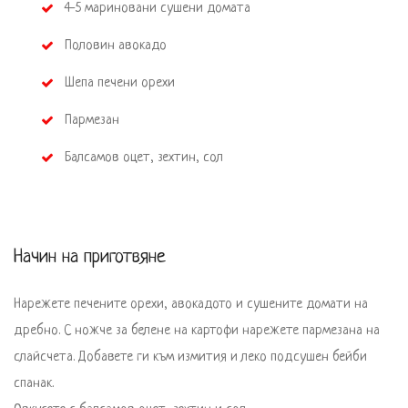
 4-5 мариновани сушени домата
 Половин авокадо
 Шепа печени орехи
 Пармезан
 Балсамов оцет, зехтин, сол
Начин на приготвяне
Нарежете печените орехи, авокадото и сушените домати на 
дребно. С ножче за белене на картофи нарежете пармезана на 
слайсчета. Добавете ги към измития и леко подсушен бейби 
спанак. 
