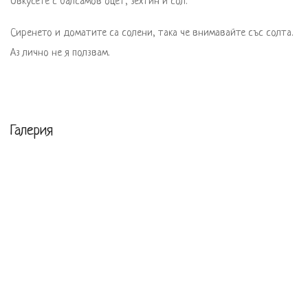
Овкусете с балсамов оцет, зехтин и сол.
Сиренето и доматите са солени, така че внимавайте със солта. 
Аз лично не я ползвам.
Галерия