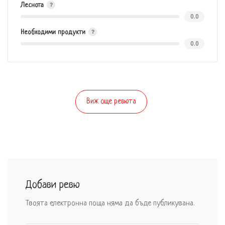
Леснота
0.0
Необходими продукти
0.0
Виж още ревюта
Добави ревю
Твоята електронна поща няма да бъде публикувана.