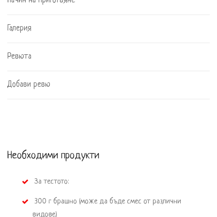
Начин на приготвяне
Галерия
Ревюта
Добави ревю
Необходими продукти
 За тестото:
 300 г брашно (може да бъде смес от различни 
видове)