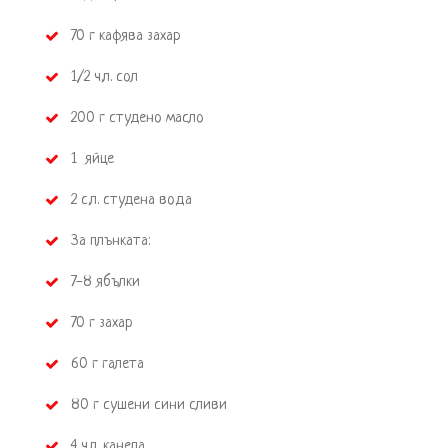
 70 г кафява захар
 1/2 ч.л. сол
 200 г студено масло
 1  яйце
 2 с.л. студена вода
 За плънката:
 7-8 ябълки
 70 г захар
 60 г галета
 80 г сушени сини сливи
 4 ч.л. канела