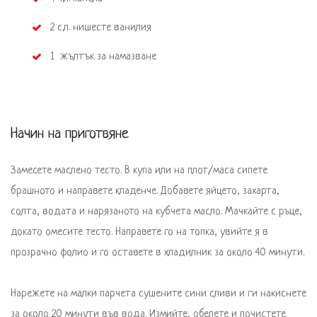
 2 с.л. нишесте ванилия
 1  жълтък за намазване
Начин на приготвяне
Замесете маслено тесто. В купа или на плот/маса сипете 
брашното и направете кладенче. Добавете яйцето, захарта, 
солта, водата и нарязаното на кубчета масло. Мачкайте с ръце, 
докато омесите тесто. Направете го на топка, увийте я в 
прозрачно фолио и го оставете в хладилник за около 40 минути. 

Нарежете на малки парчета сушените сини сливи и ги накиснете 
за около 20 минути във вода. Измийте, обелете и почистете 