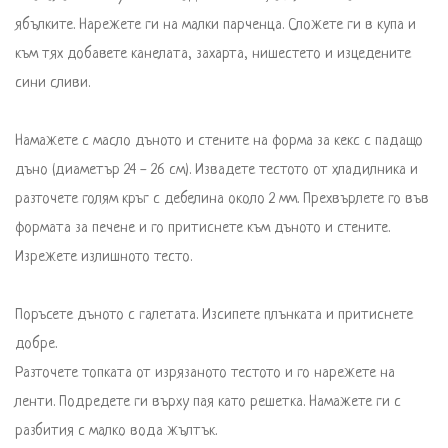
ябълките. Нарежете ги на малки парченца. Сложете ги в купа и 
към тях добавете канелата, захарта, нишестето и изцедените 
сини сливи. 
Намажете с масло дъното и стените на форма за кекс с падащо 
дъно (диаметър 24 - 26 см). Извадете тестото от хладилника и 
разточете голям кръг с дебелина около 2 мм. Прехвърлете го във 
формата за печене и го притиснете към дъното и стените. 
Изрежете излишното тесто. 
Поръсете дъното с галетата. Изсипете плънката и притиснете 
добре. 
Разточете топката от изрязаното тестото и го нарежете на 
ленти. Подредете ги върху пая като решетка. Намажете ги с 
разбития с малко вода жълтък. 