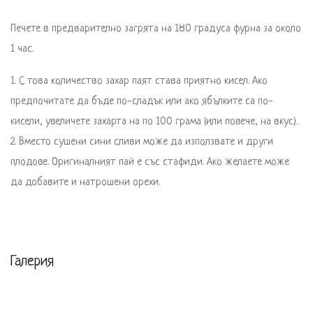
Печете в предварително загрята на 180 градуса фурна за около 
1 час.
1. С това количество захар паят става приятно кисел. Ако 
предпочитате да бъде по-сладък или ако ябълките са по-
кисели, увеличете захарта на по 100 грама (или повече, на вкус). 

2. Вместо сушени сини сливи може да използвате и други 
плодове. Оригиналният пай е със стафиди. Ако желаете може 
да добавите и натрошени орехи.
Галерия