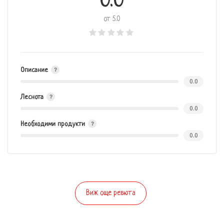
0.0
от 5.0
Описание
0.0
Леснота
0.0
Необходими продукти
0.0
Виж още ревюта