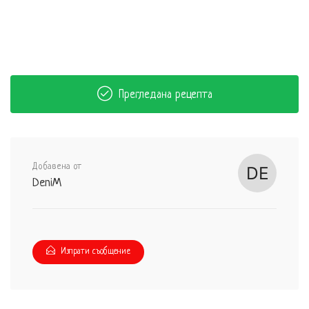
Прегледана рецепта
Добавена от
DeniM
Изпрати съобщение