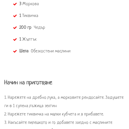
3
 Моркова 
1
 Тиквичка
200 гр 
 Чедър
1
 Жълтък
Шепа 
 Обезкостени маслини 
Начин на приготвяне
1. Нарежете на дребно лука, а морковите рендосайте. Задушете 
ги в 1 супена лъжица зехтин

2. Нарежете тиквичка на малки кубчета и я прибавете. 

3. Накъсайте пилешкото и го добавете заедно с маслините
