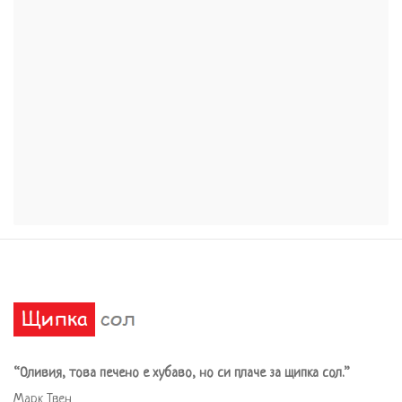
“Оливия, това печено е хубаво, но си плаче за щипка сол.”
Марк Твен