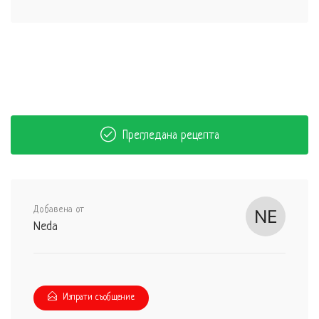
Прегледана рецепта
Добавена от
Neda
Изпрати съобщение