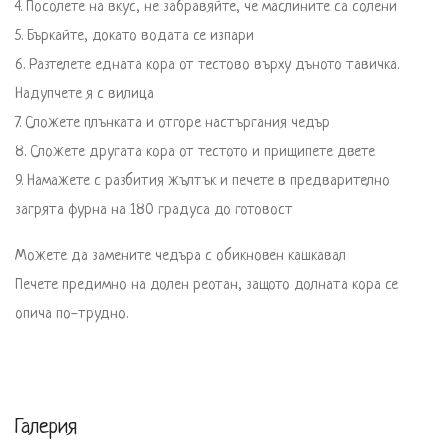
4. Посолете на вкус, не забравяйте, че маслините са солени 

5. Бъркайте, докато водата се изпари 

6. Разтелете едната кора от тестово върху дъното тавичка. 
Надупчете я с вилица

7. Сложете плънката и отгоре настъргания чедър 

8. Сложете другата кора от тестото и прищипете двете 

9. Намажете с разбития жълтък и печете в предварително 
загрята фурна на 180 градуса до готовост
Можете да замените чедъра с обикновен кашкавал

Печете предимно на долен реотан, защото долната кора се 
опича по-трудно. 
Галерия