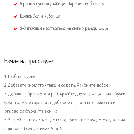
5 равни супени лъжици 
 Царевично брашно 
Щипка
 Сол и чубрица 
2-3 лъжици настъргана на ситно ренде
 Гауда
Начин на приготвяне
1. Разбийте яйцето

2. Добавете киселото мляко и содата. Райбийте добре

3. Добавете брашното и разбъркайте, докато не останат бучки

4. Настръжете гаудата и добавете солта и подправката и 
отново разбъркайте всичко

5. Загрейте тиган с незалепващо покритие. Намалете силата на 
половина (в моя случай 6 от 9)
