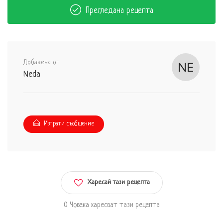
Прегледана рецепта
Добавена от
Neda
Изпрати съобщение
Харесай тази рецепта
0 Човека харесват тази рецепта