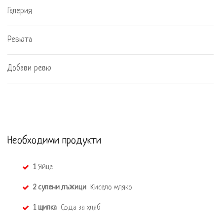
Галерия
Ревюта
Добави ревю
Необходими продукти
1
 Яйце 
2 супени лъжици 
 Кисело мляко 
1 щипка 
 Сода за хляб