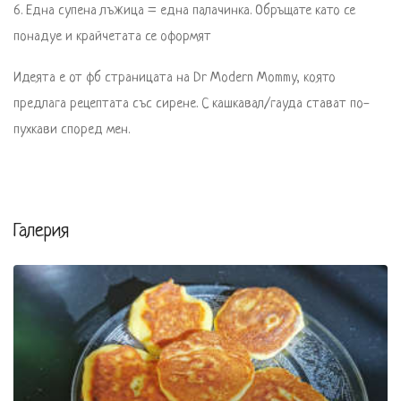
6. Една супена лъжица = една палачинка. Обръщате като се 
понадуе и крайчетата се оформят
Идеята е от фб страницата нa Dr Modern Mommy, която 
предлага рецептата със сирене. С кашкавал/гауда стават по-
пухкави според мен. 
Галерия