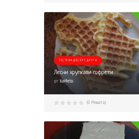
ТЕСТЕНИ,ДЕСЕРТ,ДРУГИ
Лесни хрупкави гофрети
от
kai4eto
(0 Ревюта)