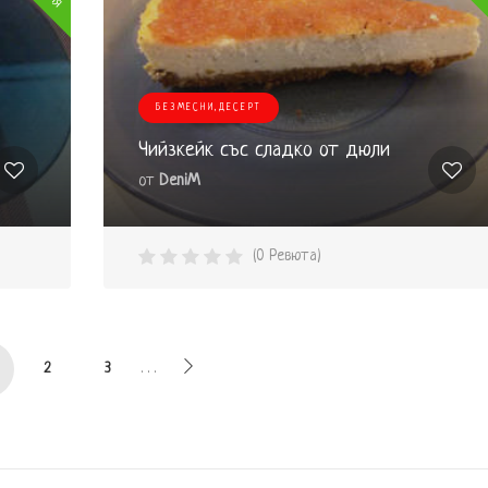
БЕЗМЕСНИ,ДЕСЕРТ
Чийзкейк със сладко от дюли
от
DeniM
(0 Ревюта)
. . .
2
3