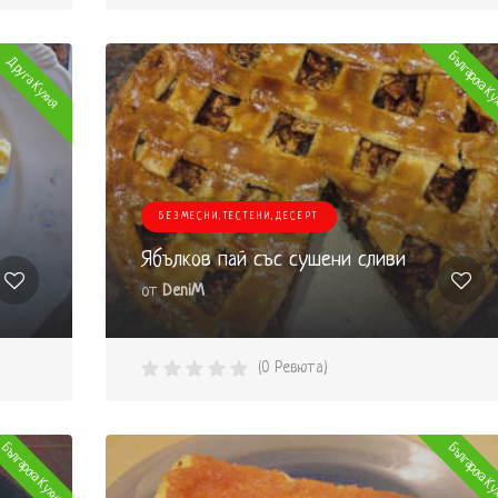
Българска К
Друга Кухня
БЕЗМЕСНИ,ТЕСТЕНИ,ДЕСЕРТ
Ябълков пай със сушени сливи
от
DeniM
(0 Ревюта)
Българска Кухня
Българска К