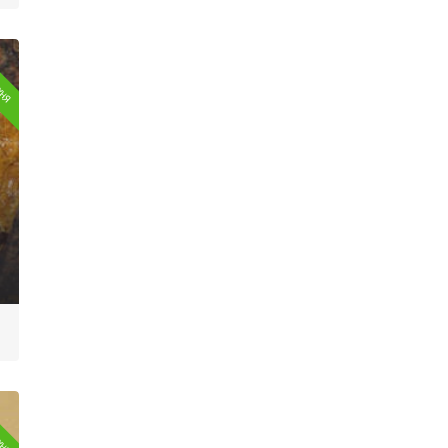
ухня
ухня