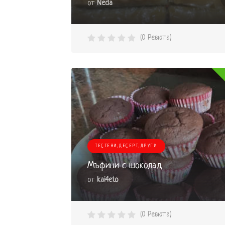
от
Neda
(0 Ревюта)
ТЕСТЕНИ,ДЕСЕРТ,ДРУГИ
Мъфини с шоколад
от
kai4eto
(0 Ревюта)