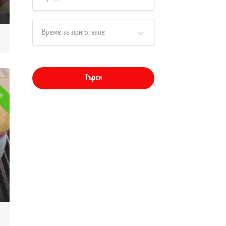
Време за приготвяне
ня
Търси