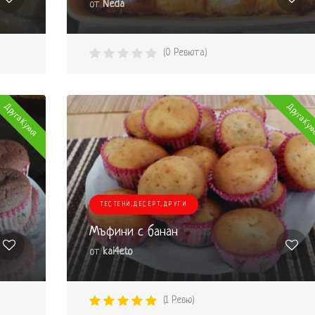
от
Neda
(0 Ревюта)
Друга Кухня
Друга Кух
ТЕСТЕНИ,ДЕСЕРТ,ДРУГИ
Мъфини с банан
от
kai4eto
(1 Ревю)